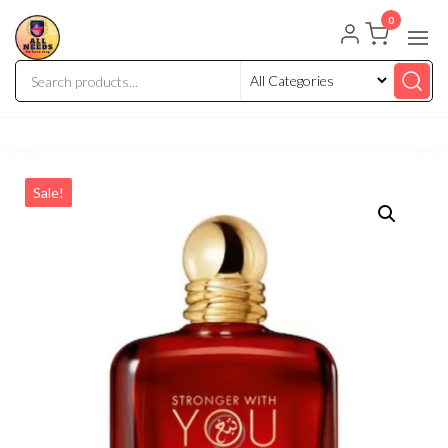
0
Sale!