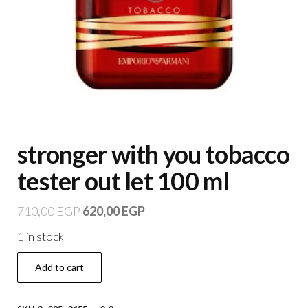
stronger with you tobacco
tester out let 100 ml
710,00
EGP
620,00
EGP
1 in stock
Add to cart