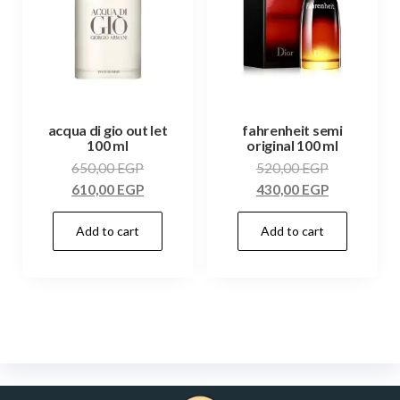
acqua di gio out let
fahrenheit semi
100 ml
original 100 ml
650,00
EGP
520,00
EGP
610,00
EGP
430,00
EGP
Add to cart
Add to cart