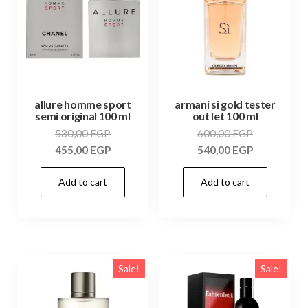
allure homme sport
armani si gold tester
semi original 100 ml
out let 100 ml
530,00
EGP
600,00
EGP
455,00
EGP
540,00
EGP
Add to cart
Add to cart
Sale!
Sale!