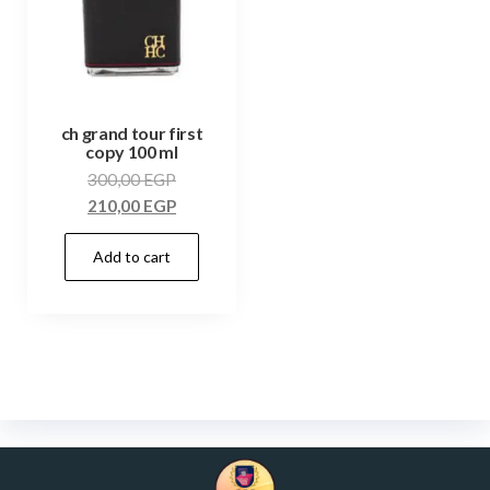
ch grand tour first
copy 100 ml
300,00
EGP
210,00
EGP
Add to cart