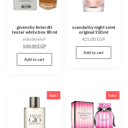
givenchy linterdit
scandal by night semi
tester white box 80 ml
original 100 ml
600,00
EGP
425,00
EGP
500,00
EGP
Add to cart
Add to cart
Sale!
Sale!