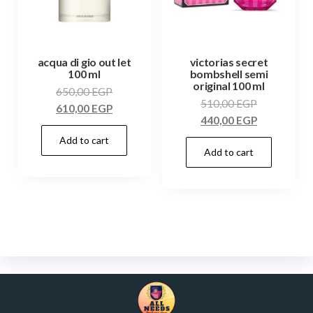
acqua di gio out let
victorias secret
100 ml
bombshell semi
original 100 ml
650,00
EGP
510,00
EGP
610,00
EGP
440,00
EGP
Add to cart
Add to cart