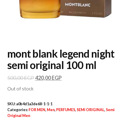
mont blank legend night
semi original 100 ml
500,00
EGP
420,00
EGP
Out of stock
SKU:
a0b4d1a3de68-1-1-1
Categories:
FOR MEN
,
Men
,
PERFUMES
,
SEMI ORIGINAL
,
Semi
Original Men