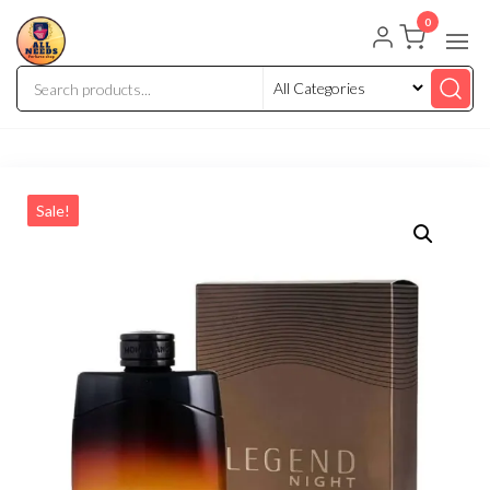
0
Sale!