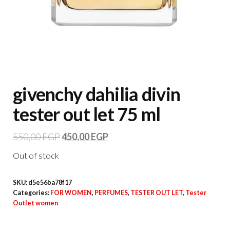
givenchy dahilia divin
tester out let 75 ml
550,00
EGP
450,00
EGP
Out of stock
SKU:
d5e56ba78f17
Categories:
FOR WOMEN
,
PERFUMES
,
TESTER OUT LET
,
Tester
Outlet women