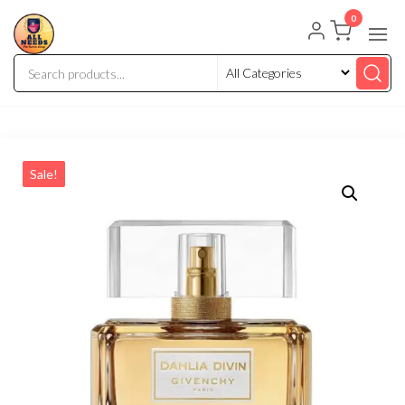
0
Sale!