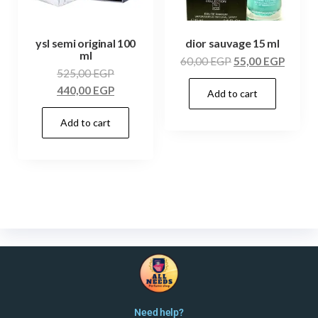
ysl semi original 100
dior sauvage 15 ml
ml
60,00
EGP
55,00
EGP
525,00
EGP
440,00
EGP
Add to cart
Add to cart
Need help?