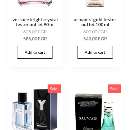
versace bright crystal
armani si gold tester
tester out let 90 ml
out let 100 ml
625,00
EGP
600,00
EGP
585,00
EGP
540,00
EGP
Add to cart
Add to cart
Sale!
Sale!