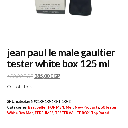
jean paul le male gaultier
tester white box 125 ml
450,00
EGP
385,00
EGP
Out of stock
SKU:
6abc6ae6f921-2-1-2-1-1-1-1-2-2
Categories:
Best Seller
,
FOR MEN
,
Men
,
New Products
,
o0Tester
White Box Men
,
PERFUMES
,
TESTER WHITE BOX
,
Top Rated