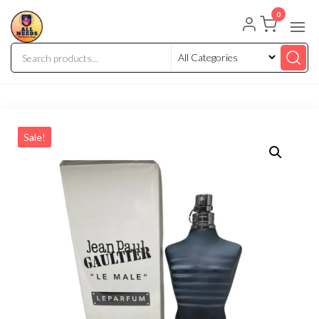
0
Sale!