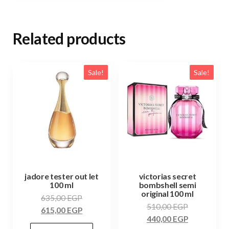
Related products
Sale!
Sale!
jadore tester out let
victorias secret
100 ml
bombshell semi
original 100 ml
635,00
EGP
510,00
EGP
615,00
EGP
440,00
EGP