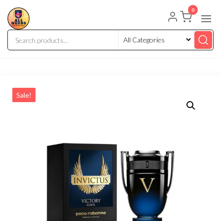
0
Sale!