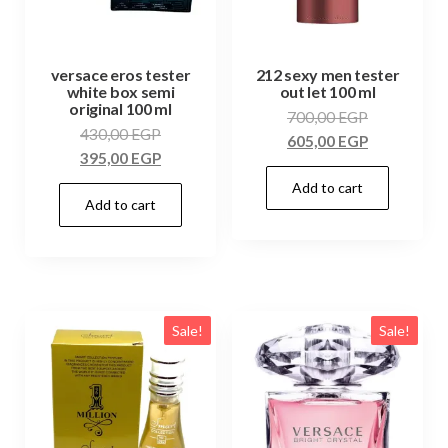
versace eros tester
212 sexy men tester
white box semi
out let 100 ml
original 100 ml
700,00
EGP
430,00
EGP
605,00
EGP
395,00
EGP
Add to cart
Add to cart
Sale!
Sale!