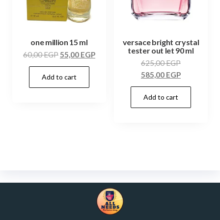
one million 15 ml
versace bright crystal
tester out let 90 ml
60,00
EGP
55,00
EGP
625,00
EGP
585,00
EGP
Add to cart
Add to cart