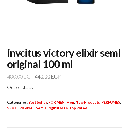
invcitus victory elixir semi
original 100 ml
480,00
EGP
440,00
EGP
Out of stock
Categories:
Best Seller
,
FOR MEN
,
Men
,
New Products
,
PERFUMES
,
SEMI ORIGINAL
,
Semi Original Men
,
Top Rated