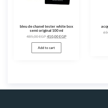
bleu de chanel tester white box
acqu
semi original 100 ml
65
485,00
EGP
410,00
EGP
Add to cart