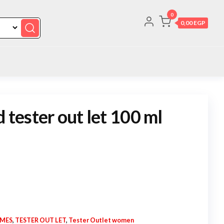
0
0,00 EGP
d tester out let 100 ml
UMES
,
TESTER OUT LET
,
Tester Outlet women