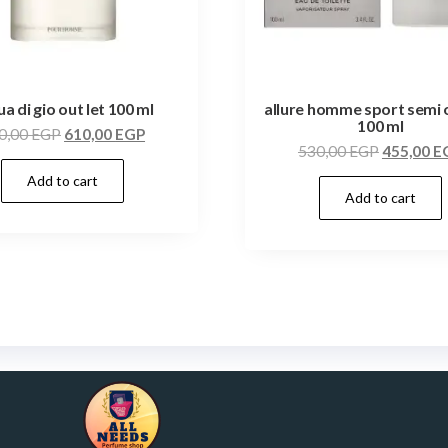
a di gio out let 100 ml
allure homme sport semi o
100 ml
0,00
EGP
610,00
EGP
530,00
EGP
455,00
E
Add to cart
Add to cart