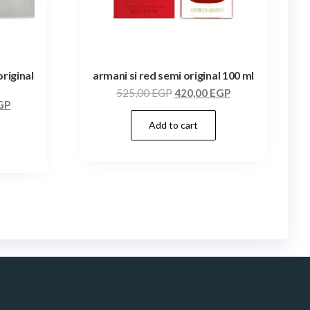
riginal
armani si red semi original 100 ml
525,00
EGP
420,00
EGP
GP
Add to cart