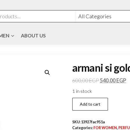
MEN
ABOUT US
armani si gol
600,00
EGP
540,00
EGP
1 in stock
Add to cart
SKU:
13927fac951a
Categories:
FOR WOMEN
,
PERF