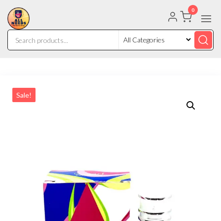
0
Sale!