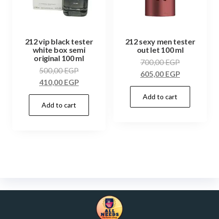
212 vip black tester
212 sexy men tester
white box semi
out let 100 ml
original 100 ml
700,00
EGP
500,00
EGP
605,00
EGP
410,00
EGP
Add to cart
Add to cart