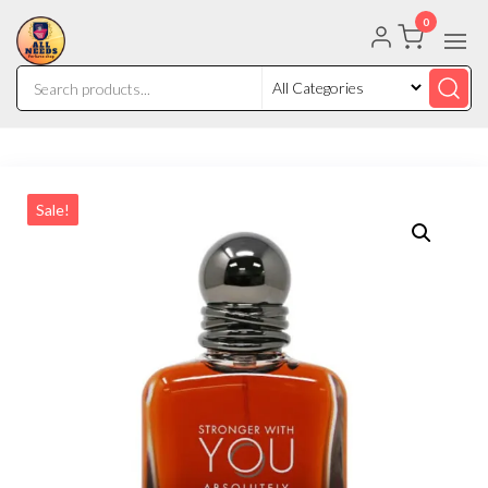
0
Sale!