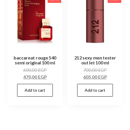
baccareat rouge 540
212 sexy men tester
semi original 100 ml
out let 100 ml
600,00
EGP
700,00
EGP
470,00
EGP
605,00
EGP
Add to cart
Add to cart