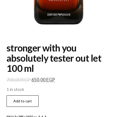
stronger with you
absolutely tester out let
100 ml
700,00
EGP
650,00
EGP
1 in stock
Add to cart