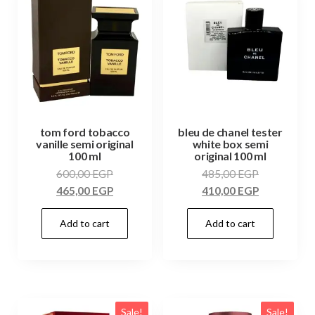
tom ford tobacco
bleu de chanel tester
vanille semi original
white box semi
100 ml
original 100 ml
600,00
EGP
485,00
EGP
465,00
EGP
410,00
EGP
Add to cart
Add to cart
Sale!
Sale!