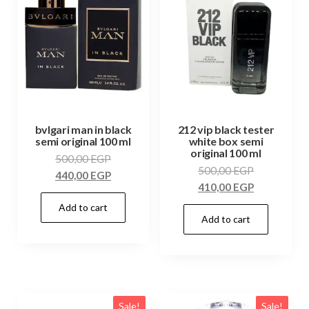
bvlgari man in black
212 vip black tester
semi original 100 ml
white box semi
original 100 ml
500,00
EGP
500,00
EGP
440,00
EGP
410,00
EGP
Add to cart
Add to cart
Sale!
Sale!