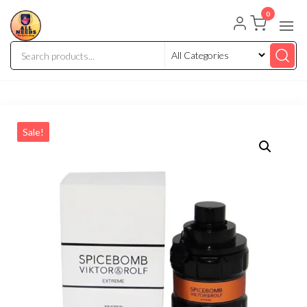
0
Sale!