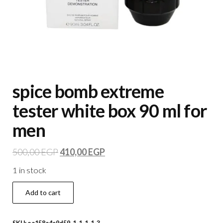
spice bomb extreme
tester white box 90 ml for
men
500,00
EGP
410,00
EGP
1 in stock
Add to cart