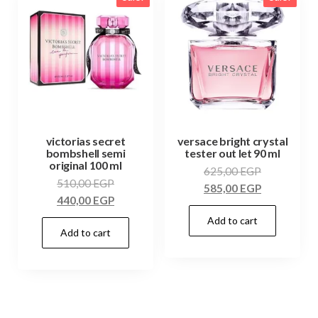
victorias secret
versace bright crystal
bombshell semi
tester out let 90 ml
original 100 ml
625,00
EGP
510,00
EGP
585,00
EGP
440,00
EGP
Add to cart
Add to cart