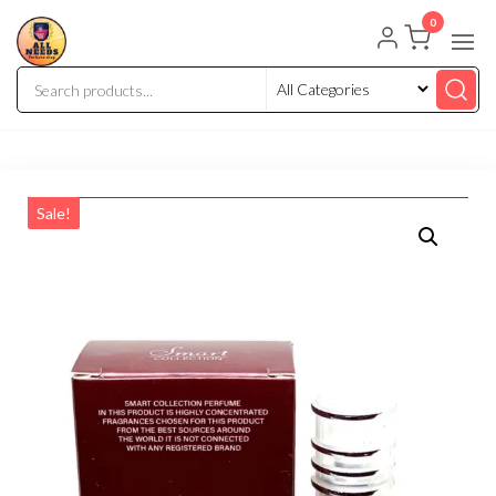
0
Sale!