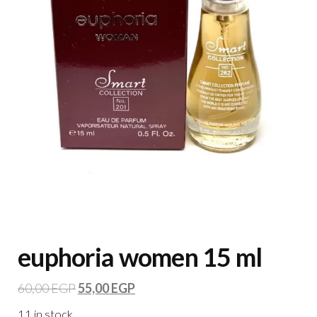
euphoria women 15 ml
60,00
EGP
55,00
EGP
11 in stock