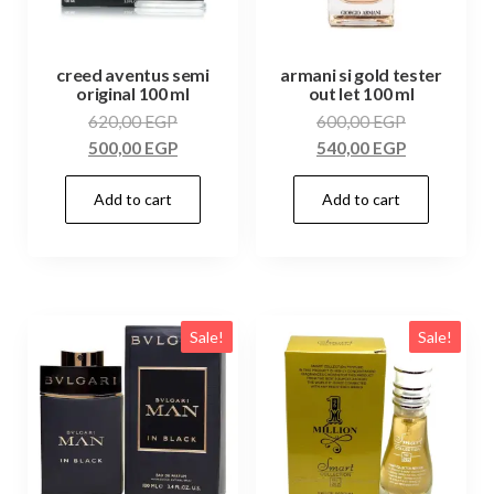
creed aventus semi
armani si gold tester
original 100 ml
out let 100 ml
620,00
EGP
600,00
EGP
500,00
EGP
540,00
EGP
Add to cart
Add to cart
Sale!
Sale!