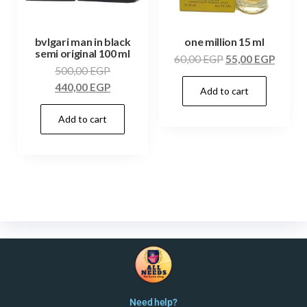
bvlgari man in black
one million 15 ml
semi original 100 ml
60,00
EGP
55,00
EGP
500,00
EGP
440,00
EGP
Add to cart
Add to cart
Need help?