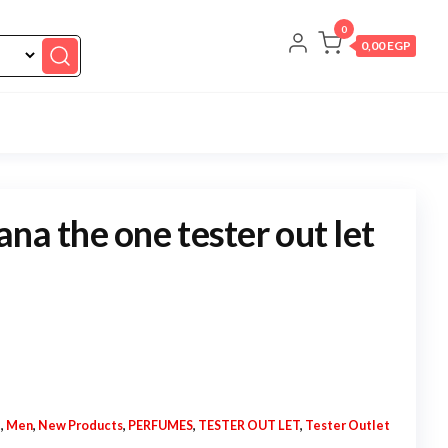
0
0,00 EGP
na the one tester out let
N
,
Men
,
New Products
,
PERFUMES
,
TESTER OUT LET
,
Tester Outlet