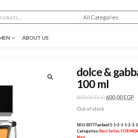
MEN
ABOUT US
dolce & gabba
100 ml
800,00
EGP
600,00
EGP
Out of stock
SKU:
03777ae6aef1-1-2-1-1-2-1-1
Categories:
Best Seller
,
FOR ME
Men