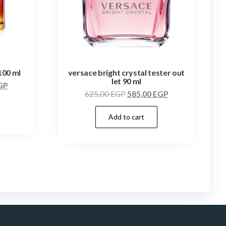
100 ml
versace bright crystal tester out
let 90 ml
GP
625,00
EGP
585,00
EGP
Add to cart