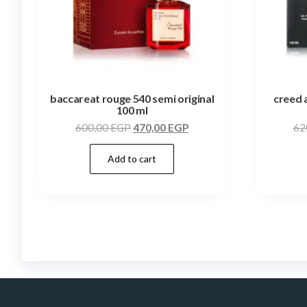
baccareat rouge 540 semi original
creed 
100 ml
600,00
EGP
470,00
EGP
62
Add to cart