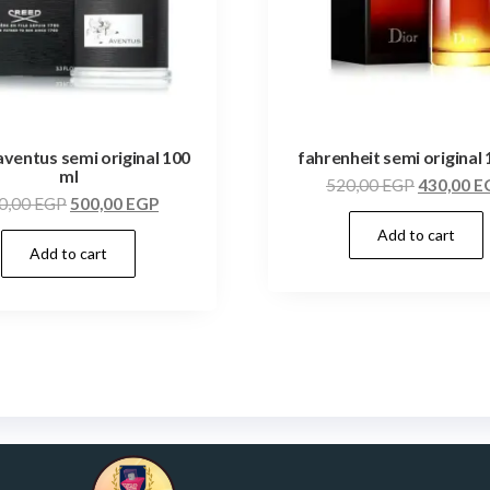
aventus semi original 100
fahrenheit semi original 
ml
520,00
EGP
430,00
E
0,00
EGP
500,00
EGP
Add to cart
Add to cart