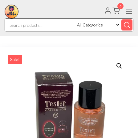
0
Sale!