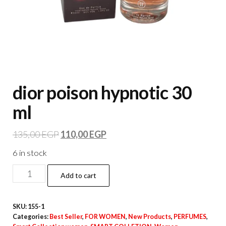
dior poison hypnotic 30
ml
135,00
EGP
110,00
EGP
6 in stock
Add to cart
SKU:
155-1
Categories:
Best Seller
,
FOR WOMEN
,
New Products
,
PERFUMES
,