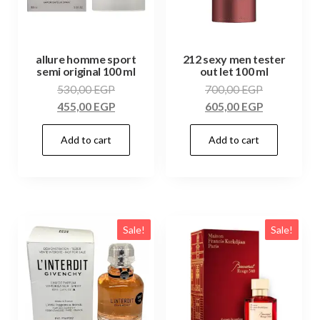
allure homme sport
212 sexy men tester
semi original 100 ml
out let 100 ml
530,00
EGP
700,00
EGP
455,00
EGP
605,00
EGP
Add to cart
Add to cart
Sale!
Sale!