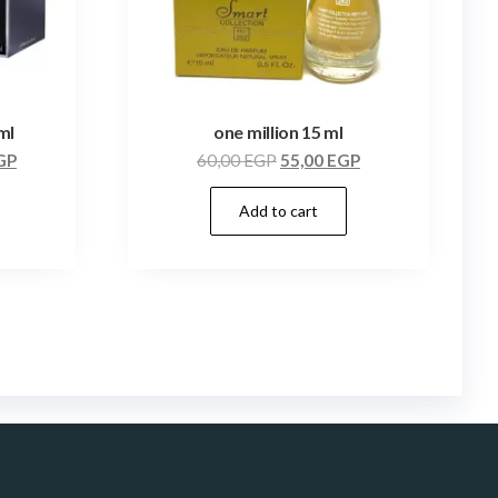
ml
one million 15 ml
GP
60,00
EGP
55,00
EGP
Add to cart