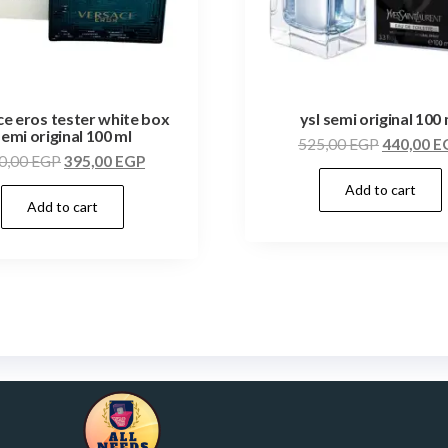
e eros tester white box
ysl semi original 100 
semi original 100 ml
525,00
EGP
440,00
E
0,00
EGP
395,00
EGP
Add to cart
Add to cart