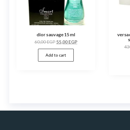
dior sauvage 15 ml
versac
60,00
EGP
55,00
EGP
43
Add to cart