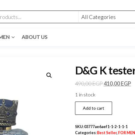
MEN
ABOUT US
D&G K tester
490,00
EGP
410,00
EGP
1 in stock
Add to cart
SKU:
03777ae6aef1-1-2-1-1-1
Categories:
Best Seller
,
FOR ME