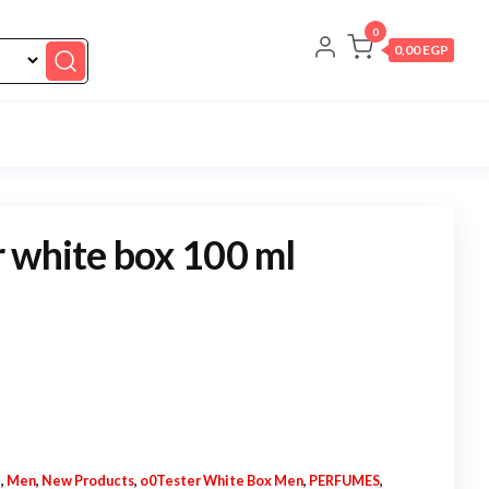
0
0,00 EGP
 white box 100 ml
N
,
Men
,
New Products
,
o0Tester White Box Men
,
PERFUMES
,