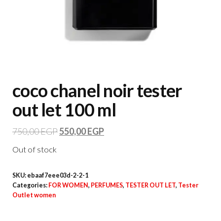
coco chanel noir tester
out let 100 ml
750,00
EGP
550,00
EGP
Out of stock
SKU:
ebaaf7eee03d-2-2-1
Categories:
FOR WOMEN
,
PERFUMES
,
TESTER OUT LET
,
Tester
Outlet women