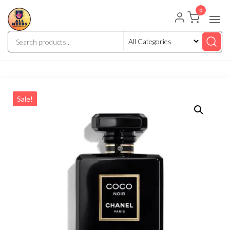
0
Sale!