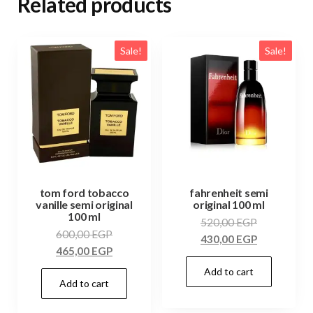
Related products
Sale!
Sale!
tom ford tobacco
fahrenheit semi
vanille semi original
original 100 ml
100 ml
520,00
EGP
600,00
EGP
430,00
EGP
465,00
EGP
Add to cart
Add to cart