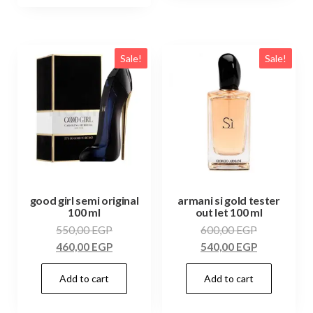
Sale!
Sale!
good girl semi original
armani si gold tester
100 ml
out let 100 ml
550,00
EGP
600,00
EGP
460,00
EGP
540,00
EGP
Add to cart
Add to cart