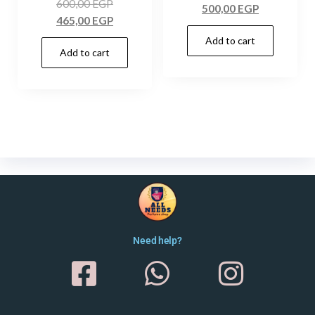
600,00
EGP
500,00
EGP
465,00
EGP
Add to cart
Add to cart
Need help?