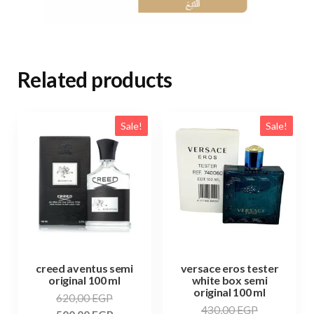
Related products
Sale!
Sale!
creed aventus semi
versace eros tester
original 100 ml
white box semi
original 100 ml
620,00
EGP
430,00
EGP