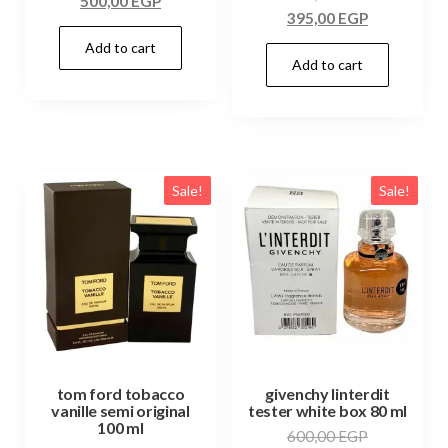
500,00
EGP
395,00
EGP
Add to cart
Add to cart
Sale!
Sale!
tom ford tobacco
givenchy linterdit
vanille semi original
tester white box 80 ml
100 ml
600,00
EGP