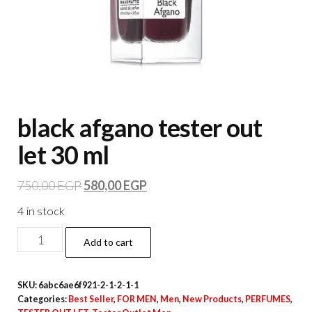
black afgano tester out
let 30 ml
750,00
EGP
580,00
EGP
4 in stock
Add to cart
SKU:
6abc6ae6f921-2-1-2-1-1
Categories:
Best Seller
,
FOR MEN
,
Men
,
New Products
,
PERFUMES
,