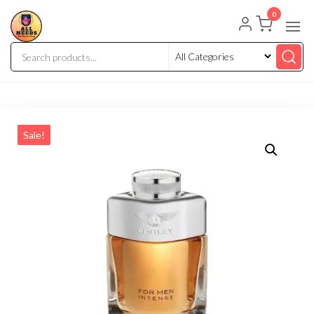
0
Sale!