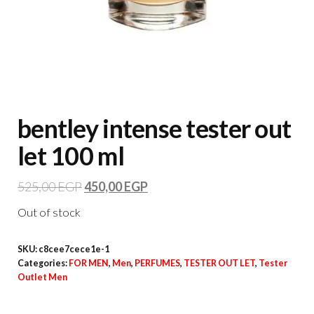
bentley intense tester out
let 100 ml
525,00
EGP
450,00
EGP
Out of stock
SKU:
c8cee7cece1e-1
Categories:
FOR MEN
,
Men
,
PERFUMES
,
TESTER OUT LET
,
Tester
Outlet Men