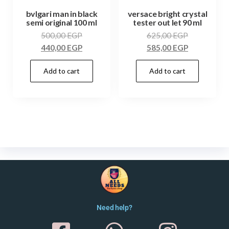
bvlgari man in black
versace bright crystal
semi original 100 ml
tester out let 90 ml
500,00
EGP
625,00
EGP
440,00
EGP
585,00
EGP
Add to cart
Add to cart
Need help?