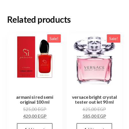
Related products
Sale!
Sale!
armani si red semi
versace bright crystal
original 100 ml
tester out let 90 ml
525,00
EGP
625,00
EGP
420,00
EGP
585,00
EGP