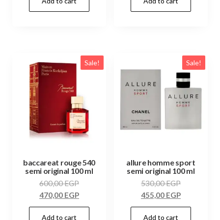
Add to cart
Add to cart
Sale!
Sale!
baccareat rouge 540
allure homme sport
semi original 100 ml
semi original 100 ml
600,00
EGP
530,00
EGP
470,00
EGP
455,00
EGP
Add to cart
Add to cart