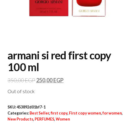
armani si red first copy
100 ml
350,00
EGP
250,00
EGP
Out of stock
SKU:
453892d01bf7-1
Categories:
Best Seller
,
first copy
,
First copy women
,
for women
,
New Products
,
PERFUMES
,
Women