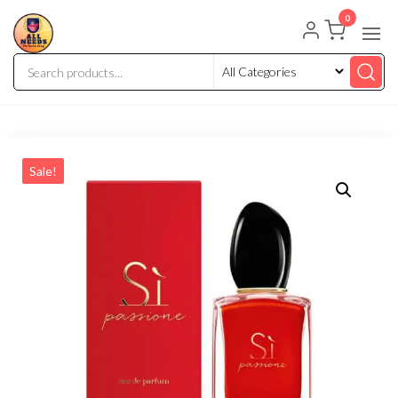
0
Sale!