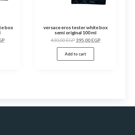
ite box
versace eros tester white box
l
semi original 100 ml
GP
430,00
EGP
395,00
EGP
Add to cart