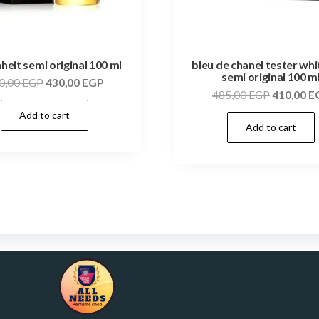
heit semi original 100 ml
bleu de chanel tester wh
semi original 100 m
0,00
EGP
430,00
EGP
485,00
EGP
410,00
E
Add to cart
Add to cart