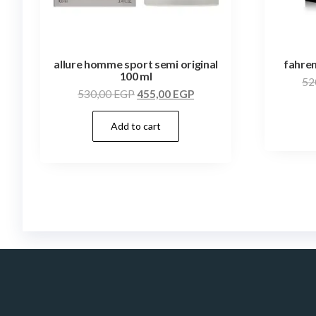
allure homme sport semi original
fahren
100 ml
52
530,00
EGP
455,00
EGP
Add to cart