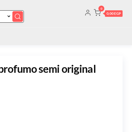
0
0,00 EGP
profumo semi original