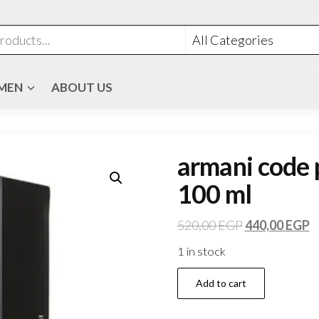
MEN
ABOUT US
armani code 
100 ml
520,00
EGP
440,00
EGP
1 in stock
Add to cart