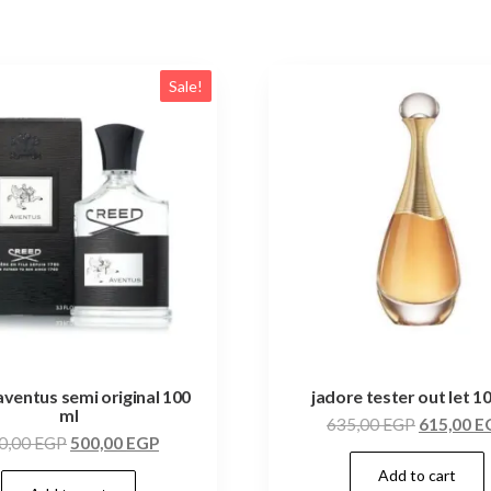
Sale!
aventus semi original 100
jadore tester out let 1
ml
635,00
EGP
615,00
E
0,00
EGP
500,00
EGP
Add to cart