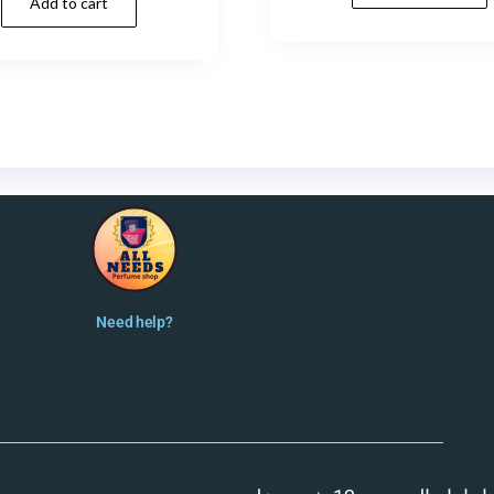
Add to cart
Need help?