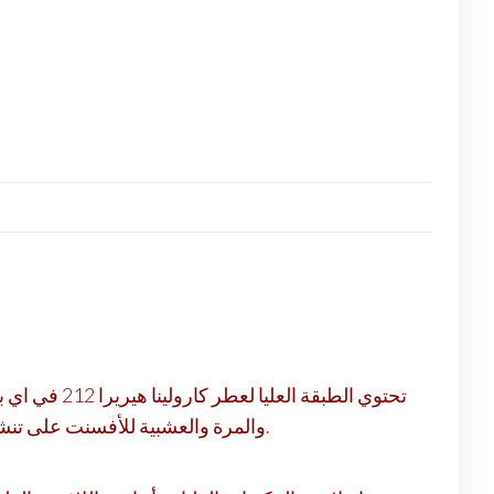
تحتوي الطبق
والمرة والعشبية للأفسنت على تنشيطك. بالإضافة إلى ذلك، تشكل النكهة الغنية والجذابة للينسون وعشب الشمر الرائحة البدائية للعطر.