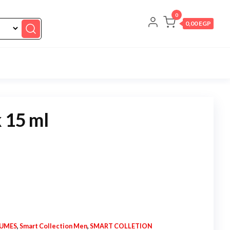
0
0,00 EGP
k 15 ml
FUMES
,
Smart Collection Men
,
SMART COLLETION