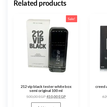
Related products
Sale!
212 vip black tester white box
creed 
semi original 100 ml
500,00
EGP
410,00
EGP
62