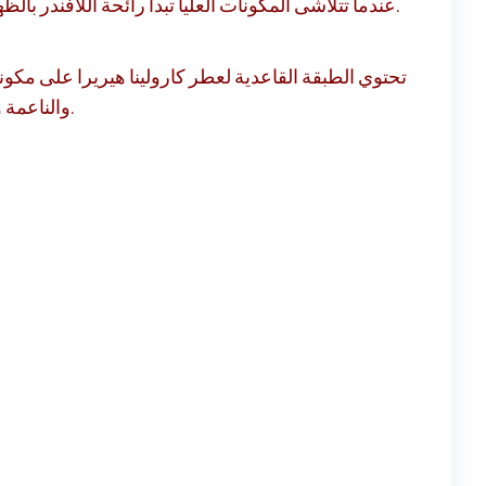
عندما تتلاشى المكونات العليا تبدأ رائحة اللافندر بالظهور. تعمل الرائحة العطرية المنعشة للمكونات النظيفة على تشكيل الطبقة الوسطى لعطر كارولينا هيريرا او دي بارفان.
تحتوي الطبقة القاعدية لعطر كارولينا هيريرا على مكون
والناعمة واللطيفة. تعمل المكونات القاعدية للعطر على تهدئتك وتبقيك في مزاج جيد.