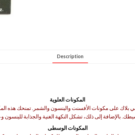
Description
المكونات العلوية
ة العليا لعطر كارولينا هيريرا 212 في اي بي بلاك على مكونات الأفسنت والينسون والش
المكونات الوسطى