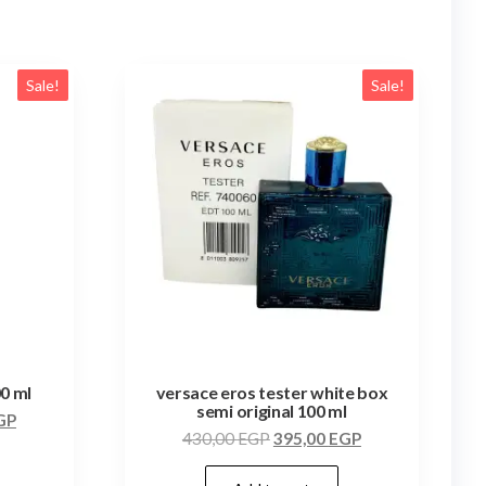
Sale!
Sale!
00 ml
versace eros tester white box
semi original 100 ml
GP
430,00
EGP
395,00
EGP