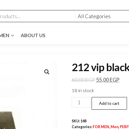
MEN
ABOUT US
212 vip blac
60,00
EGP
55,00
EGP
18 in stock
Add to cart
SKU:
148
Categories:
FOR MEN
,
Men
,
PER