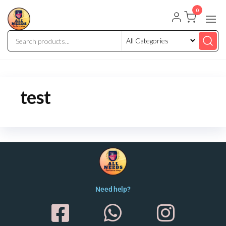
0
test
Need help?