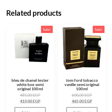
Related products
Sale!
Sale!
bleu de chanel tester
tom ford tobacco
white box semi
vanille semi original
original 100 ml
100 ml
485,00
EGP
600,00
EGP
410,00
EGP
465,00
EGP