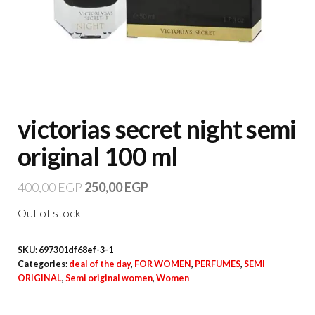
victorias secret night semi
original 100 ml
400,00
EGP
250,00
EGP
Out of stock
SKU:
697301df68ef-3-1
Categories:
deal of the day
,
FOR WOMEN
,
PERFUMES
,
SEMI
ORIGINAL
,
Semi original women
,
Women