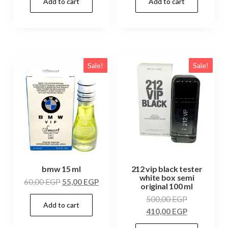
Add to cart
Add to cart
Sale!
Sale!
bmw 15 ml
212 vip black tester
white box semi
60,00
EGP
55,00
EGP
original 100 ml
500,00
EGP
Add to cart
410,00
EGP