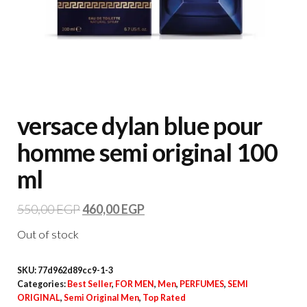
versace dylan blue pour
homme semi original 100
ml
550,00
EGP
460,00
EGP
Out of stock
SKU:
77d962d89cc9-1-3
Categories:
Best Seller
,
FOR MEN
,
Men
,
PERFUMES
,
SEMI
ORIGINAL
,
Semi Original Men
,
Top Rated