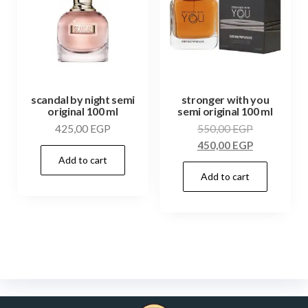
scandal by night semi
stronger with you
original 100 ml
semi original 100 ml
425,00
EGP
550,00
EGP
450,00
EGP
Add to cart
Add to cart