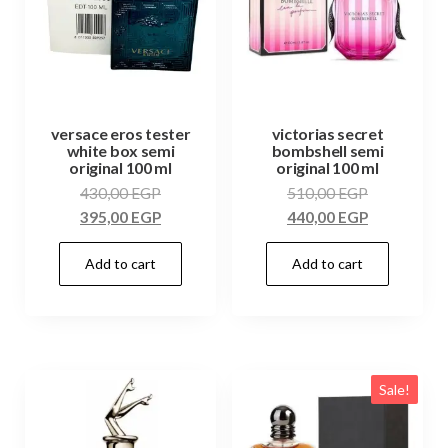
versace eros tester
victorias secret
white box semi
bombshell semi
original 100 ml
original 100 ml
430,00
EGP
510,00
EGP
395,00
EGP
440,00
EGP
Add to cart
Add to cart
Sale!