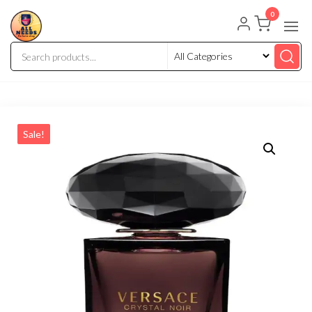
0
Sale!