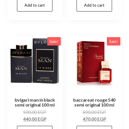
Add to cart
Add to cart
Sale!
Sale!
bvlgari man in black
baccareat rouge 540
semi original 100 ml
semi original 100 ml
500,00
EGP
600,00
EGP
440,00
EGP
470,00
EGP