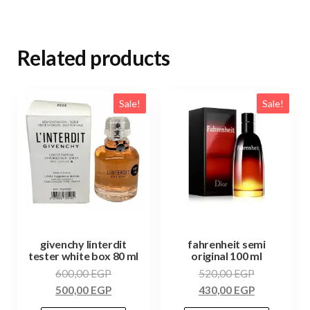
Related products
Sale!
Sale!
givenchy linterdit
fahrenheit semi
tester white box 80 ml
original 100 ml
600,00
EGP
520,00
EGP
500,00
EGP
430,00
EGP