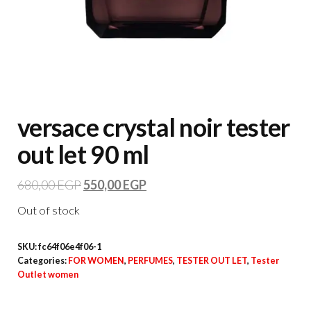
versace crystal noir tester
out let 90 ml
680,00
EGP
550,00
EGP
Out of stock
SKU:
fc64f06e4f06-1
Categories:
FOR WOMEN
,
PERFUMES
,
TESTER OUT LET
,
Tester
Outlet women