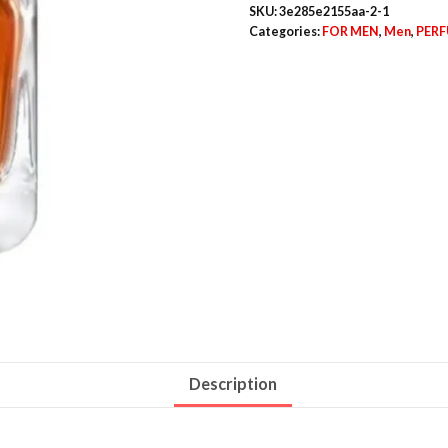
SKU:
3e285e2155aa-2-1
Categories:
FOR MEN
,
Men
,
PER
Description