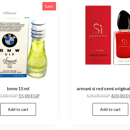
Sale!
bmw 15 ml
armani si red semi origina
0,00
EGP
55,00
EGP
525,00
EGP
420,00
E
Add to cart
Add to cart