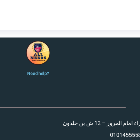
Need help?
المرور – 12 ش بن خلدون
010145555