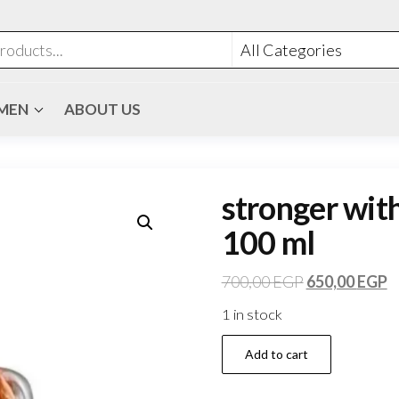
MEN
ABOUT US
stronger with
100 ml
700,00
EGP
650,00
EGP
1 in stock
Add to cart