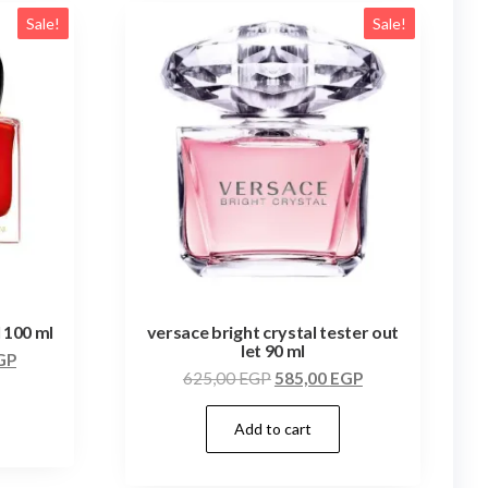
Sale!
Sale!
l 100 ml
versace bright crystal tester out
let 90 ml
GP
625,00
EGP
585,00
EGP
Add to cart