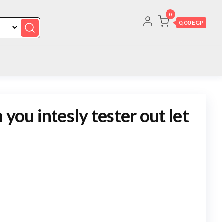
0
0,00 EGP
 you intesly tester out let