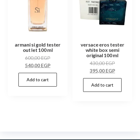
armani si gold tester
versace eros tester
out let 100 ml
white box semi
original 100 ml
600,00
EGP
430,00
EGP
540,00
EGP
395,00
EGP
Add to cart
Add to cart