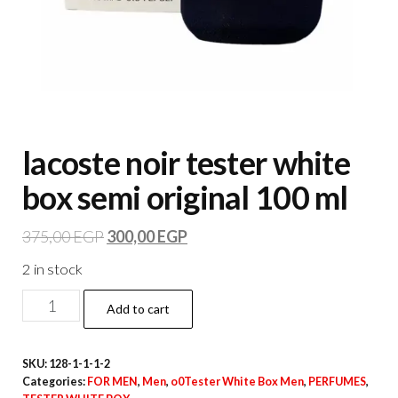
lacoste noir tester white
box semi original 100 ml
375,00
EGP
300,00
EGP
2 in stock
Add to cart
SKU:
128-1-1-1-2
Categories:
FOR MEN
,
Men
,
o0Tester White Box Men
,
PERFUMES
,