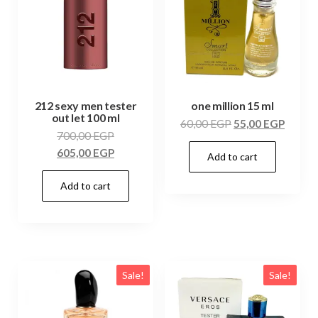
212 sexy men tester
one million 15 ml
out let 100 ml
60,00
EGP
55,00
EGP
700,00
EGP
605,00
EGP
Add to cart
Add to cart
Sale!
Sale!