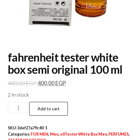
fahrenheit tester white
box semi original 100 ml
480,00
EGP
400,00
EGP
2 in stock
Add to cart
SKU:
3def27a79c40-1
Categories:
FOR MEN
,
Men
,
o0Tester White Box Men
,
PERFUMES
,