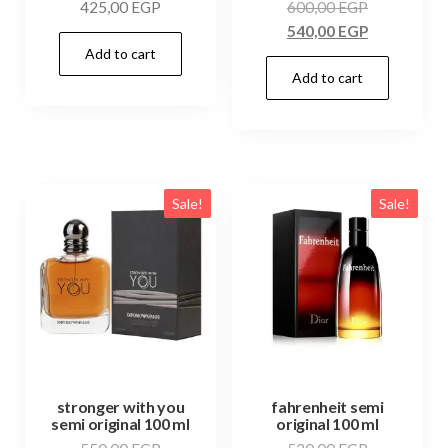
425,00
EGP
600,00
EGP
540,00
EGP
Add to cart
Add to cart
Sale!
Sale!
stronger with you
fahrenheit semi
semi original 100 ml
original 100 ml