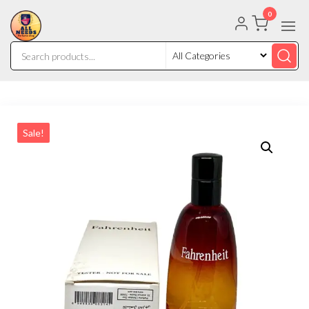
0
Sale!