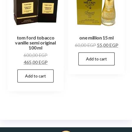
tom ford tobacco
one million 15 ml
vanille semi original
60,00
EGP
55,00
EGP
100 ml
600,00
EGP
Add to cart
465,00
EGP
Add to cart