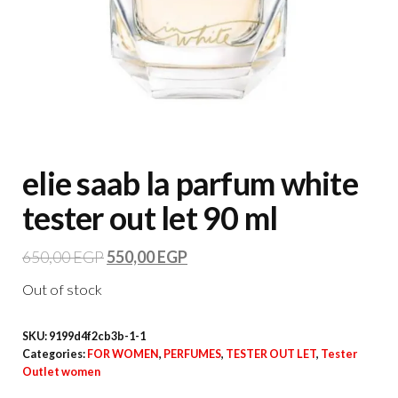
elie saab la parfum white
tester out let 90 ml
650,00
EGP
550,00
EGP
Out of stock
SKU:
9199d4f2cb3b-1-1
Categories:
FOR WOMEN
,
PERFUMES
,
TESTER OUT LET
,
Tester
Outlet women