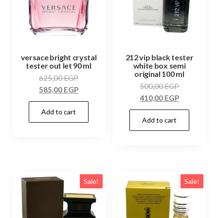
versace bright crystal
212 vip black tester
tester out let 90 ml
white box semi
original 100 ml
625,00
EGP
500,00
EGP
585,00
EGP
410,00
EGP
Add to cart
Add to cart
Sale!
Sale!