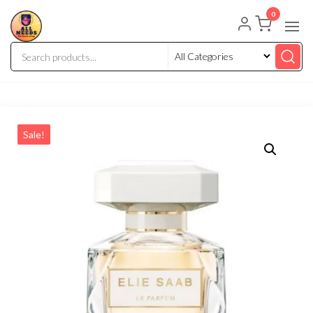
0
Sale!