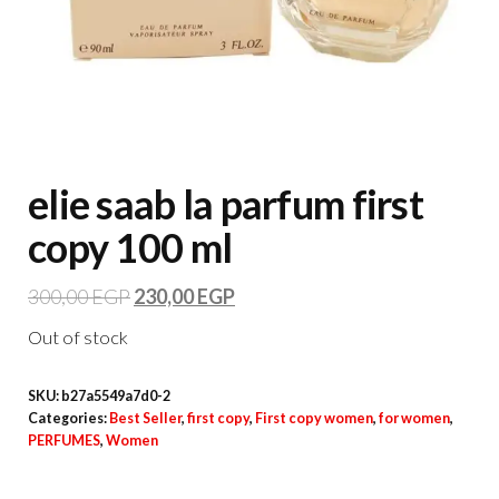
elie saab la parfum first
copy 100 ml
300,00
EGP
230,00
EGP
Out of stock
SKU:
b27a5549a7d0-2
Categories:
Best Seller
,
first copy
,
First copy women
,
for women
,
PERFUMES
,
Women