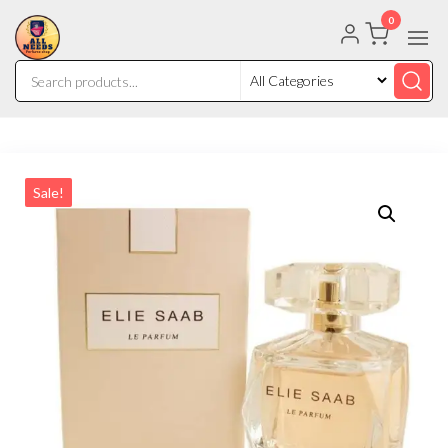
0
Sale!