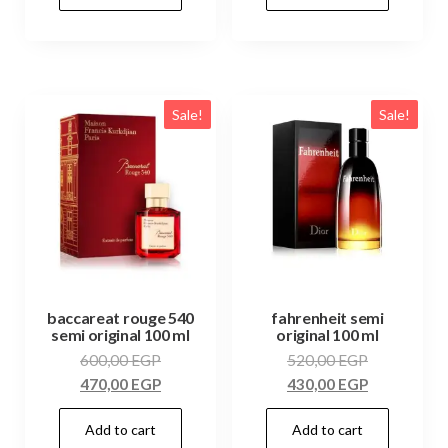
Sale!
Sale!
baccareat rouge 540
fahrenheit semi
semi original 100 ml
original 100 ml
600,00
EGP
520,00
EGP
470,00
EGP
430,00
EGP
Add to cart
Add to cart