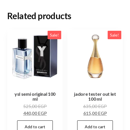
Related products
Sale!
Sale!
ysl semi original 100
jadore tester out let
ml
100 ml
525,00
EGP
635,00
EGP
440,00
EGP
615,00
EGP
Add to cart
Add to cart