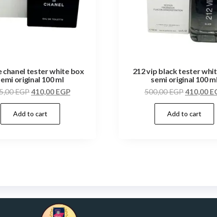
e chanel tester white box
212 vip black tester whi
semi original 100 ml
semi original 100 m
5,00
EGP
410,00
EGP
500,00
EGP
410,00
E
Add to cart
Add to cart