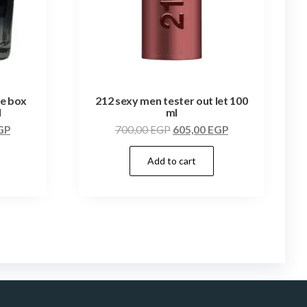
te box
212 sexy men tester out let 100
l
ml
GP
700,00
EGP
605,00
EGP
Add to cart