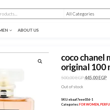
MEN
ABOUT US
coco chanel 
original 100 
500,00
EGP
445,00
EGP
Out of stock
SKU:
ebaaf7eee03d-1
Categories:
FOR WOMEN
,
PERF