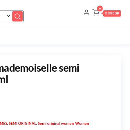
0
0,00 EGP
mademoiselle semi
ml
UMES
,
SEMI ORIGINAL
,
Semi original women
,
Women