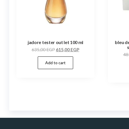
jadore tester out let 100 ml
bleu d
635,00
EGP
615,00
EGP
48
Add to cart