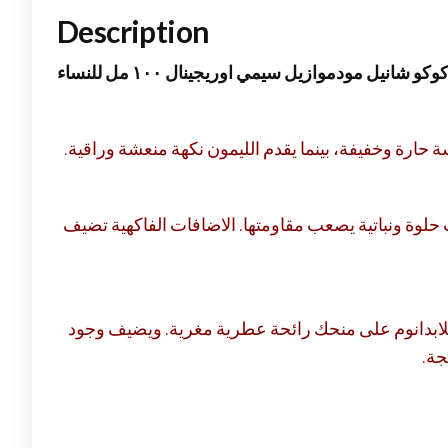
Description
وكو شانيل مودموازيل سيمي اوريجينال ١٠٠ مل للنساء
حارة وخفيفة، بينما يقدم الليمون نكهة منعشة وراقية
 حلوة ونباتية يصعب مقاومتها. الاضافات الفاكهية تضيف
للابدانوم على منحك رائحة عطرية مغرية. ويضيف وجود
هجة