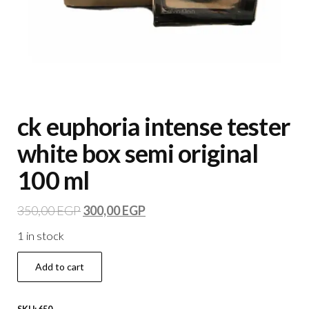
ck euphoria intense tester
white box semi original
100 ml
350,00
EGP
300,00
EGP
1 in stock
Add to cart