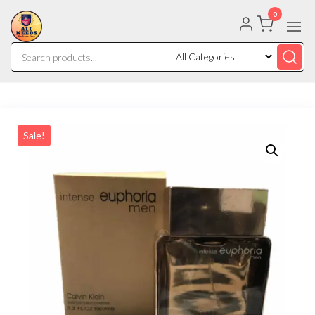
0
Sale!