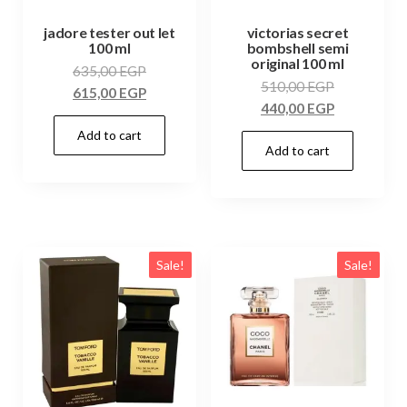
jadore tester out let
victorias secret
100 ml
bombshell semi
original 100 ml
635,00
EGP
510,00
EGP
615,00
EGP
440,00
EGP
Add to cart
Add to cart
Sale!
Sale!