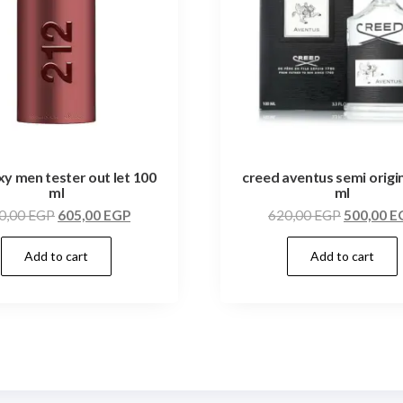
xy men tester out let 100
creed aventus semi origi
ml
ml
0,00
EGP
605,00
EGP
620,00
EGP
500,00
E
Add to cart
Add to cart