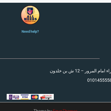
Need help?
المرور – 12 ش بن خلدون
010145555
Theme by
EnvoThemes