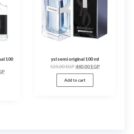
nal 100
ysl semi original 100 ml
525,00
EGP
440,00
EGP
GP
Add to cart