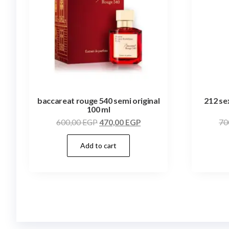
baccareat rouge 540 semi original
212 se
100 ml
600,00
EGP
470,00
EGP
70
Add to cart