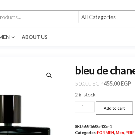
MEN
ABOUT US
bleu de chane
510,00
EGP
455,00
EGP
2 in stock
Add to cart
SKU:
66f1668af00c-1
Categories:
FOR MEN
,
Men
,
PER