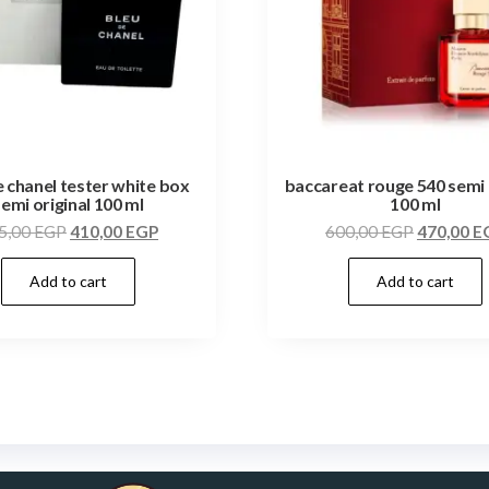
e chanel tester white box
baccareat rouge 540 semi 
semi original 100 ml
100 ml
5,00
EGP
410,00
EGP
600,00
EGP
470,00
E
Add to cart
Add to cart