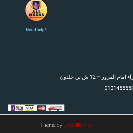
Need help?
المرور – 12 ش بن خلدون
010145555
Theme by
EnvoThemes