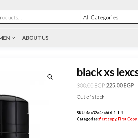
MEN
ABOUT US
black xs lexc
300,00
EGP
225,00
EGP
Out of stock
SKU:
4ea32a4cabf6-1-1-1
Categories:
first copy
,
First Copy