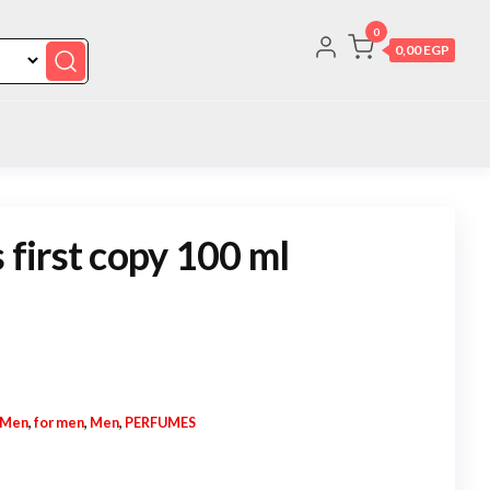
0
0,00 EGP
s first copy 100 ml
 Men
,
for men
,
Men
,
PERFUMES