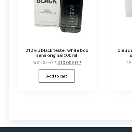
212 vip black tester white box
bleu d
semi original 100 ml
500,00
EGP
410,00
EGP
48
Add to cart