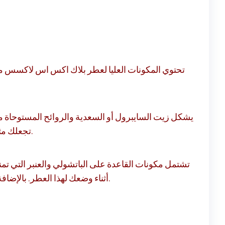
تحتوي المكونات العليا لعطر بلاك اكس اس لاكسس من ب
يشكل زيت السايبرول أو السعدية والروائح المستوحاة من 
تجعلك مثيرا للإعجاب للأشخاص المحيطين بك. كما تجعلك تشعر بالحيوية والانتعاش.
تشتمل مكونات القاعدة على الباتشولي والعنبر التي ت
أثناء وضعك لهذا العطر. بالإضافة إلى ذلك، إن الرائحة الجميلة من شأنها أن تجعل حضورك ساحرا ومثيرا للإعجاب لساعات طويلة.