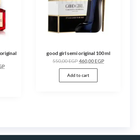
original
good girl semi original 100 ml
550,00
EGP
460,00
EGP
GP
Add to cart