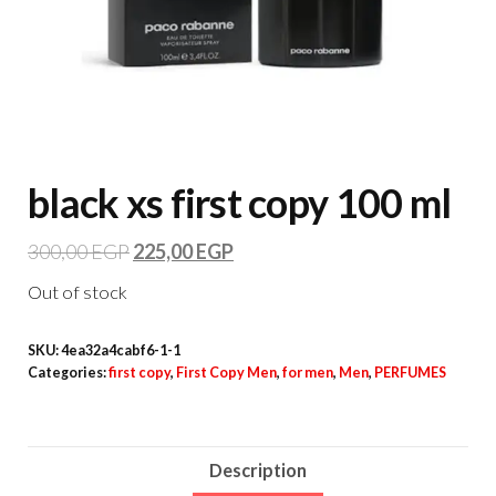
black xs first copy 100 ml
300,00
EGP
225,00
EGP
Out of stock
SKU:
4ea32a4cabf6-1-1
Categories:
first copy
,
First Copy Men
,
for men
,
Men
,
PERFUMES
Description