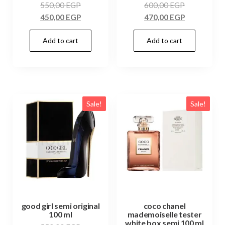
550,00
EGP
600,00
EGP
450,00
EGP
470,00
EGP
Add to cart
Add to cart
Sale!
Sale!
good girl semi original
coco chanel
100 ml
mademoiselle tester
white box semi 100 ml