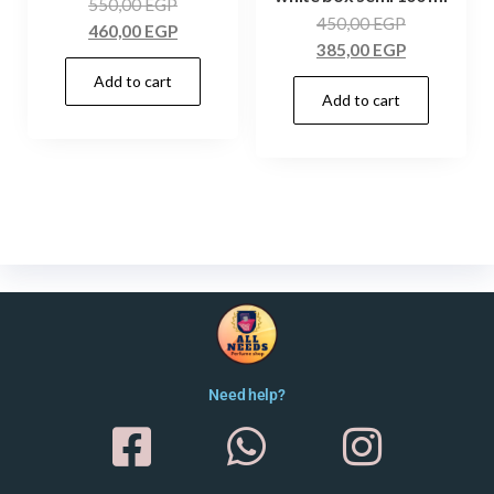
550,00
EGP
450,00
EGP
460,00
EGP
385,00
EGP
Add to cart
Add to cart
Need help?