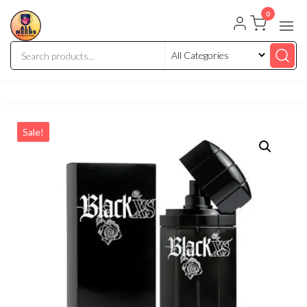
0
Sale!