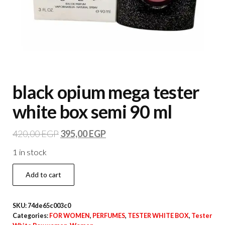
black opium mega tester
white box semi 90 ml
420,00
EGP
395,00
EGP
1 in stock
Add to cart
SKU:
74de65c003c0
Categories:
FOR WOMEN
,
PERFUMES
,
TESTER WHITE BOX
,
Tester