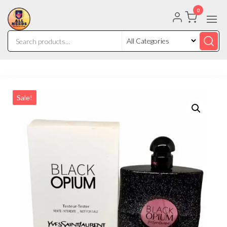
0
Sale!