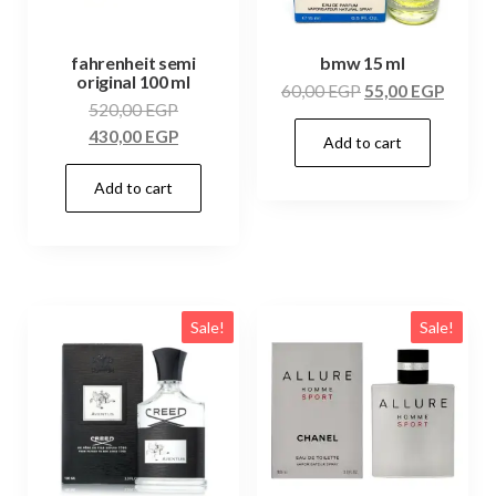
fahrenheit semi
bmw 15 ml
original 100 ml
60,00
EGP
55,00
EGP
520,00
EGP
430,00
EGP
Add to cart
Add to cart
Sale!
Sale!