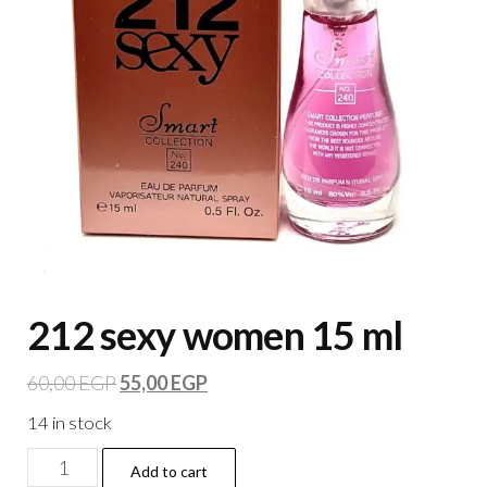
212 sexy women 15 ml
60,00
EGP
55,00
EGP
14 in stock
Add to cart