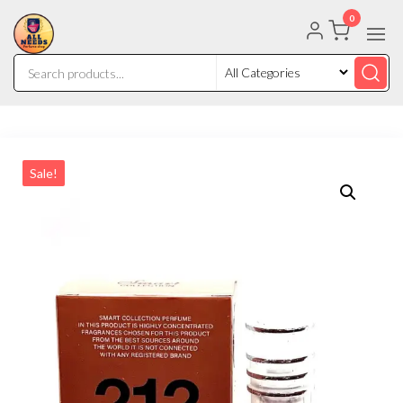
0
Sale!