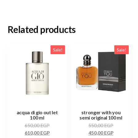
Related products
Sale!
Sale!
acqua di gio out let
stronger with you
100 ml
semi original 100 ml
650,00
EGP
550,00
EGP
610,00
EGP
450,00
EGP