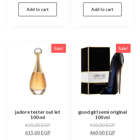
Add to cart
Add to cart
Sale!
Sale!
jadore tester out let
good girl semi original
100 ml
100 ml
635,00
EGP
550,00
EGP
615,00
EGP
460,00
EGP